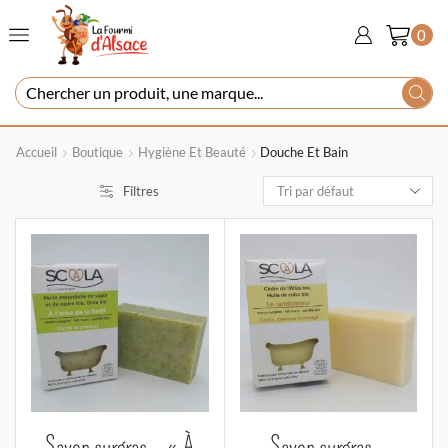
0
Accueil
Boutique
Hygiène Et Beauté
Douche Et Bain
Filtres
Savon surgras – « À
Savon surgras –