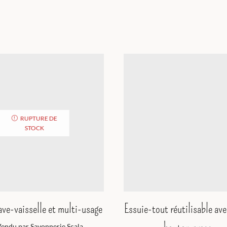
RUPTURE DE
STOCK
ave-vaisselle et multi-usage
Essuie-tout réutilisable av
endu par Savonnerie Scala