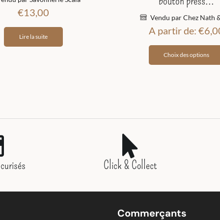
bouton press...
€
13,00
Vendu par Chez Nath &
A partir de:
€
6,0
Lire la suite
Choix des options
curisés
Click & Collect
Commerçants