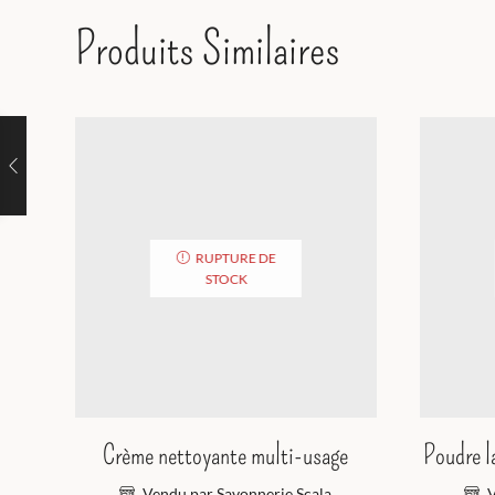
Produits Similaires
RUPTURE DE
STOCK
Crème nettoyante multi-usage
Poudre l
Vendu par Savonnerie Scala
V